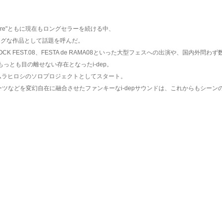
r Departure"ともに現在もロングセラーを続ける中、
イキングな作品として話題を呼んだ。
KI ROCK FEST.08、FESTA de RAMA08といった大型フェスへの出演や、
っとも目の離せない存在となったi-dep。
カムラヒロシのソロプロジェクトとしてスタート。
ツなどを変幻自在に融合させたファンキーなi-depサウンドは、これからもシーン