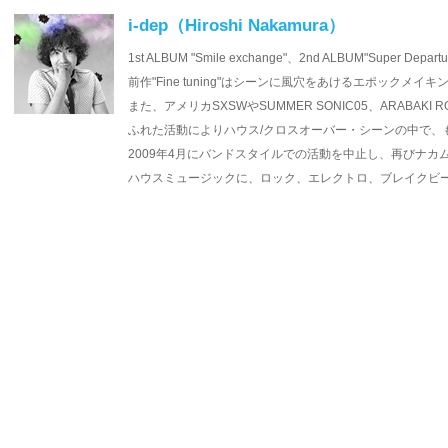
i-dep（Hiroshi Nakamura）
1st ALBUM "Smile exchange"、2nd ALBUM"Supe
前作"Fine tuning"はシーンに風穴をあけるエポックメ
また、アメリカSXSWやSUMMER SONIC05、ARABA
ふれた活動によりハウス/クロスオーバー・シーンの中で、も
2009年4月にバンドスタイルでの活動を中止し、再びナ
ハウスミュージックに、ロック、エレクトロ、ブレイクビー